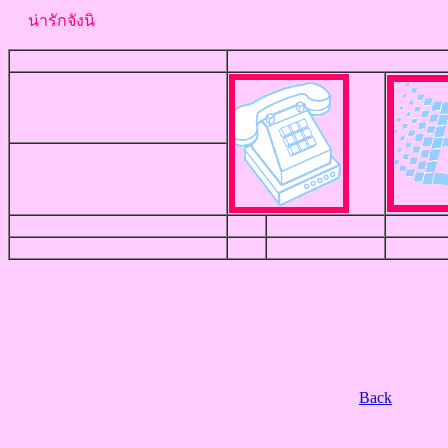
น่ารักจังนิ
Back