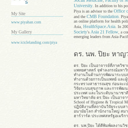
Social Medicine
Faculty of 
,
University
. In addition to his p
Office 
Piya is an advisor to the
My Site
CMB Foundation
and the
. Piy
an online platform for health pol
www.piyahan.com
HealthSpace.Asia
Asia,
. In 20
Society
Asia 21 Fellow
My Gallery
's
, a c
emerging leaders from Asia-Pacifi
www.iciclelanding.com/piya
ดร. นพ. ปิยะ หาญว
ดร. ปิยะ เป็นอาจารย์ที่ภาควิ
แพทยศาสตร์ จุฬาลงกรณ์มหาวิท
ทำงานในด้านการพัฒนาระบบสุข
ทำงานด้วยการเป็นแพทย์ และผู
กระทรวงสาธารณสุข ก่อนจะเป
วิจัยระบบสุขภาพ และการพัฒน
ประเทศ และในระดับนานาชาติ 
มหาวิทยาลัย ดร.ปิยะ เป็นอาจา
School of Hygiene & Tropical
ปฏิบัติงานที่สถาบันวิจัยระบบ
อนามัยโลก สำนักงานใหญ่ สมาพั
ฮาร์วาร์ด ประเทศสหรัฐอเมริกา
ดร. นพ.ปิยะ ได้ตีพิมพ์ผลงานว