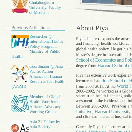
Chulalongkorn
University, Faculty
of Medicine
About Piya
Previous Affiliations
Researcher @
Piya’s interest expands the areas
International Health
and financing, health workforce
Policy Program,
global health policy. He got his
Ministry of Public
Master's degree in International 
Health
School of Economics and Poli
Harvard School of
degree from
Coordinator @ Asia
Pacific Action
Piya has extensive work experien
Alliance on Human
London School of H
lecturer at
Resources for Health
World H
from 2008-2011. At the
(AAAH)
2000-2002, he worked as a Globa
scientist on health financing pol
Member of Global
asessment in the Evidence and Inf
Health Workforce
Between 2003-2006, Piya was a re
Alliance Advocacy
Initiative
Harvard University
Working Group
,
and clinician in a rural hospital i
Asia 21 Fellow by
Currently Piya is a lecturer at th
Asia Society