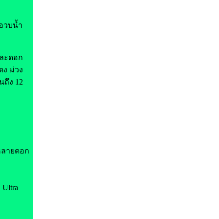
 อวบน้ำ
วและดอก
ดง ม่วง
นถึง 12
ะหลายดอก
 Ultra