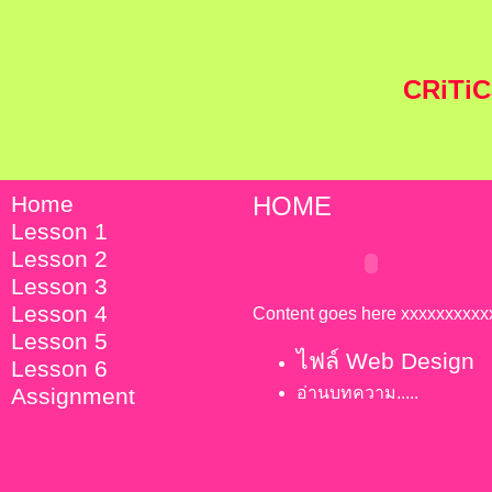
CRiTiC
Home
HOME
Lesson 1
Lesson 2
Lesson 3
Lesson 4
Content goes here xxxxxxxxx
Lesson 5
ไฟล์ Web Design
Lesson 6
Assignment
อ่านบทความ.....