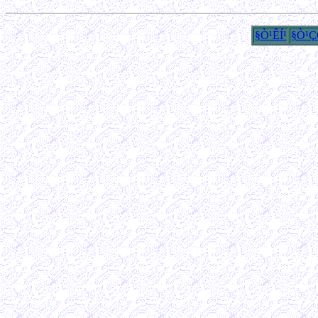
§Ò¹ÊÍ¹
§Ò¹Ç