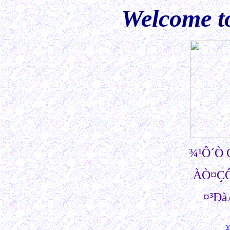
Welcome t
¾¹Ô´Ò
ÀÒ¤ÇÔ
¤³Ð
v