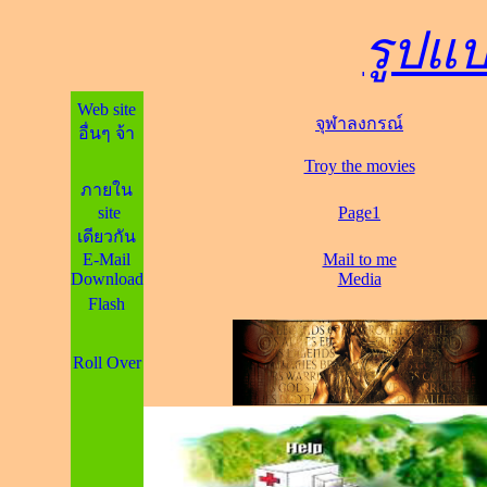
รูปแบ
Web site
จุฬาลงกรณ์
อื่นๆ จ้า
Troy the movies
ภายใน
site
Page1
เดียวกัน
E-Mail
Mail to me
Download
Media
Flash
Roll Over